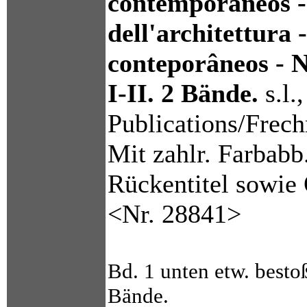
contemporáneos -
dell'architettura 
conteporâneos - N
I-II. 2 Bände.
s.l.,
Publications/Frec
Mit zahlr. Farbab
Rückentitel sowie
<Nr. 28841>
Bd. 1 unten etw. besto
Bände.