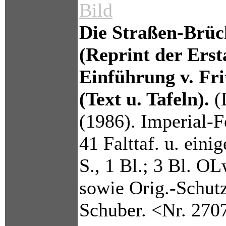
Bild
Die Straßen-Brück
(Reprint der Ers
Einführung v. Fri
(Text u. Tafeln).
(
(1986). Imperial-F
41 Falttaf. u. eini
S., 1 Bl.; 3 Bl. O
sowie Orig.-Schut
Schuber. <Nr. 270