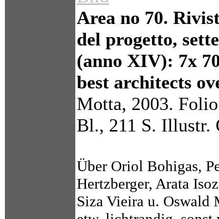
Area no 70. Rivist
del progetto, set
(anno XIV): 7x 70.
best architects ov
Motta, 2003. Folio
Bl., 211 S. Illust
Über Oriol Bohigas, P
Hertzberger, Arata Iso
Siza Vieira u. Oswald
etw. lichtrandig, sonst