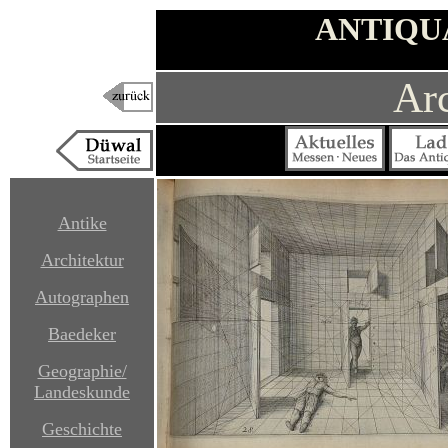
ANTIQU
Arc
Antike
Architektur
Autographen
Baedeker
Geographie/
Landeskunde
Geschichte