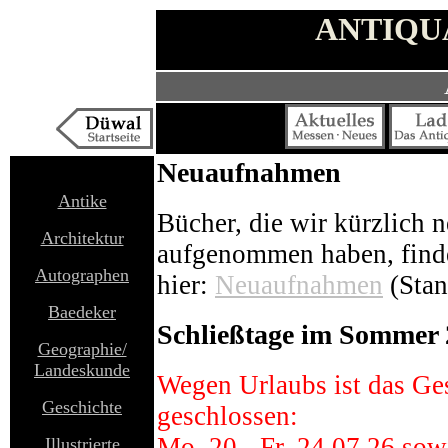
ANTIQU
Neuaufnahmen
Antike
Bücher, die wir kürzlich n
Architektur
aufgenommen haben, finden
Autographen
hier:
Neuaufnahmen
(Stan
Baedeker
Schließtage im Sommer
Geographie/
Landeskunde
Wegen Urlaubs ist das Ge
Geschichte
geschlossen:
Mo, 20.- Fr, 24.07.26 sow
Illustrierte