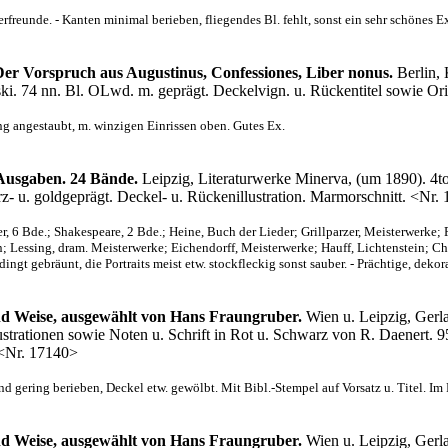
freunde. - Kanten minimal berieben, fliegendes Bl. fehlt, sonst ein sehr schönes E
Der Vorspruch aus Augustinus, Confessiones, Liber nonus.
Berlin, 
ski. 74 nn. Bl. OLwd. m. geprägt. Deckelvign. u. Rückentitel sowie O
g angestaubt, m. winzigen Einrissen oben. Gutes Ex.
n Ausgaben. 24 Bände.
Leipzig, Literaturwerke Minerva, (um 1890). 4to 
z- u. goldgeprägt. Deckel- u. Rückenillustration. Marmorschnitt. <Nr.
, 6 Bde.; Shakespeare, 2 Bde.; Heine, Buch der Lieder; Grillparzer, Meisterwerke; 
; Lessing, dram. Meisterwerke; Eichendorff, Meisterwerke; Hauff, Lichtenstein; 
ingt gebräunt, die Portraits meist etw. stockfleckig sonst sauber. - Prächtige, dekor
nd Weise, ausgewählt von Hans Fraungruber.
Wien u. Leipzig, Gerla
 Illustrationen sowie Noten u. Schrift in Rot u. Schwarz von R. Daenert.
 <Nr. 17140>
 gering berieben, Deckel etw. gewölbt. Mit Bibl.-Stempel auf Vorsatz u. Titel. Im R
nd Weise, ausgewählt von Hans Fraungruber.
Wien u. Leipzig, Gerla