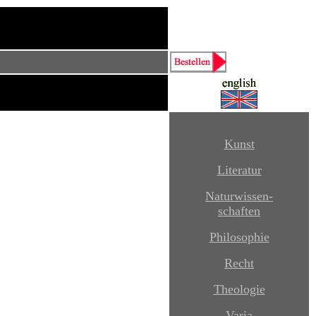
Kunst
Literatur
Naturwissen-
schaften
Philosophie
Recht
Theologie
Varia