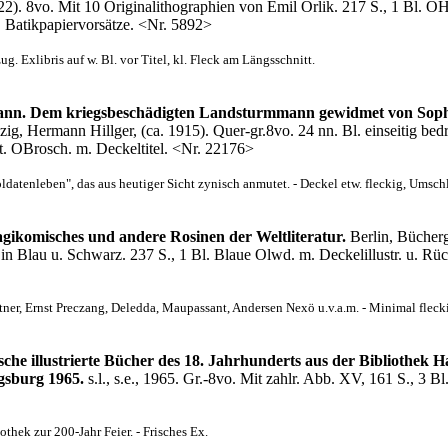
22). 8vo. Mit 10 Originalithographien von Emil Orlik. 217 S., 1 Bl. O
. Batikpapiervorsätze. <Nr. 5892>
. Exlibris auf w. Bl. vor Titel, kl. Fleck am Längsschnitt.
n. Dem kriegsbeschädigten Landsturmmann gewidmet von Sophie 
zig, Hermann Hillger, (ca. 1915). Quer-gr.8vo. 24 nn. Bl. einseitig bedr
t. OBrosch. m. Deckeltitel. <Nr. 22176>
datenleben", das aus heutiger Sicht zynisch anmutet. - Deckel etw. fleckig, Umsch
gikomisches und andere Rosinen der Weltliteratur.
Berlin, Bücherg
l in Blau u. Schwarz. 237 S., 1 Bl. Blaue Olwd. m. Deckelillustr. u. Rüc
tner, Ernst Preczang, Deledda, Maupassant, Andersen Nexö u.v.a.m. - Minimal flecki
che illustrierte Bücher des 18. Jahrhunderts aus der Bibliothek 
gsburg 1965.
s.l., s.e., 1965. Gr.-8vo. Mit zahlr. Abb. XV, 161 S., 3 B
thek zur 200-Jahr Feier. - Frisches Ex.