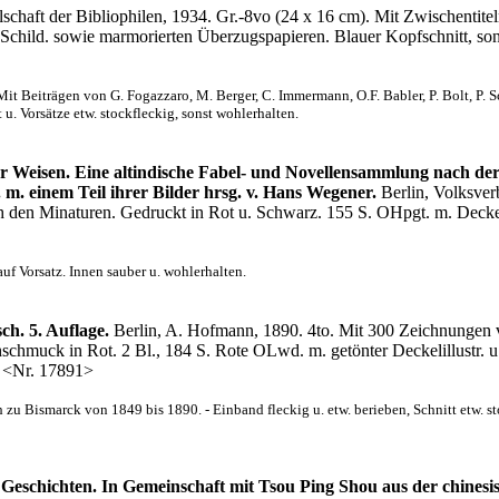
chaft der Bibliophilen, 1934. Gr.-8vo (24 x 16 cm). Mit Zwischentiteln 
RSchild. sowie marmorierten Überzugspapieren. Blauer Kopfschnitt, so
Mit Beiträgen von G. Fogazzaro, M. Berger, C. Immermann, O.F. Babler, P. Bolt, P. Sc
u. Vorsätze etw. stockfleckig, sonst wohlerhalten.
ter Weisen. Eine altindische Fabel- und Novellensammlung nach de
 m. einem Teil ihrer Bilder hrsg. v. Hans Wegener.
Berlin, Volksve
ch den Minaturen. Gedruckt in Rot u. Schwarz. 155 S. OHpgt. m. Deckel
uf Vorsatz. Innen sauber u. wohlerhalten.
h. 5. Auflage.
Berlin, A. Hofmann, 1890. 4to. Mit 300 Zeichnungen v
schmuck in Rot. 2 Bl., 184 S. Rote OLwd. m. getönter Deckelillustr. u.
. <Nr. 17891>
zu Bismarck von 1849 bis 1890. - Einband fleckig u. etw. berieben, Schnitt etw. st
Geschichten. In Gemeinschaft mit Tsou Ping Shou aus der chines