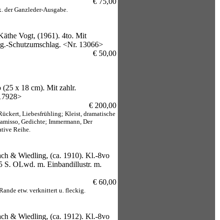
€ 75,00
x. der Ganzleder-Ausgabe.
Käthe Vogt, (1961). 4to. Mit
rig.-Schutzumschlag. <Nr. 13066>
€ 50,00
(25 x 18 cm). Mit zahlr.
 17928>
€ 200,00
Rückert, Liebesfrühling; Kleist, dramatische
Chamisso, Gedichte; Immermann, Der
ative Reihe.
ch & Wiedling, (ca. 1910). Kl.-8vo
 95 S. OLwd. m. Einbandillustr. m.
€ 60,00
ande etw. verknittert u. fleckig.
ch & Wiedling, (ca. 1912). Kl.-8vo