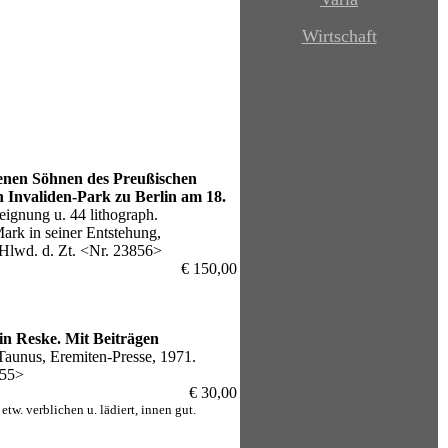
Wirtschaft
lenen Söhnen des Preußischen
n Invaliden-Park zu Berlin am 18.
eignung u. 44 lithograph.
ark in seiner Entstehung,
Hlwd. d. Zt. <Nr. 23856>
€ 150,00
in Reske. Mit Beiträgen
 Taunus, Eremiten-Presse, 1971.
955>
€ 30,00
tw. verblichen u. lädiert, innen gut.