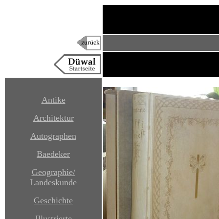
Antike
Architektur
Autographen
Baedeker
Geographie/
Landeskunde
Geschichte
Illustrierte