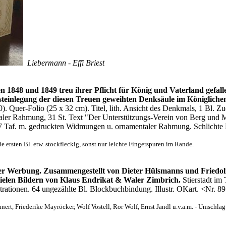
Liebermann - Effi Briest
 1848 und 1849 treu ihrer Pflicht für König und Vaterland gefal
steinlegung der diesen Treuen geweihten Denksäule im Königliche
. Quer-Folio (25 x 32 cm). Titel, lith. Ansicht des Denkmals, 1 Bl. Zu
aler Rahmung, 31 St. Text "Der Unterstützungs-Verein von Berg und M
37 Taf. m. gedruckten Widmungen u. ornamentaler Rahmung. Schlichte 
e ersten Bl. etw. stockfleckig, sonst nur leichte Fingerspuren im Rande.
der Werbung. Zusammengestellt von Dieter Hülsmanns und Friedol
 vielen Bildern von Klaus Endrikat & Waler Zimbrich.
Stierstadt im
lustrationen. 64 ungezählte Bl. Blockbuchbindung. Illustr. OKart. <Nr. 8
ert, Friederike Mayröcker, Wolf Vostell, Ror Wolf, Ernst Jandl u.v.a.m. - Umschlag e