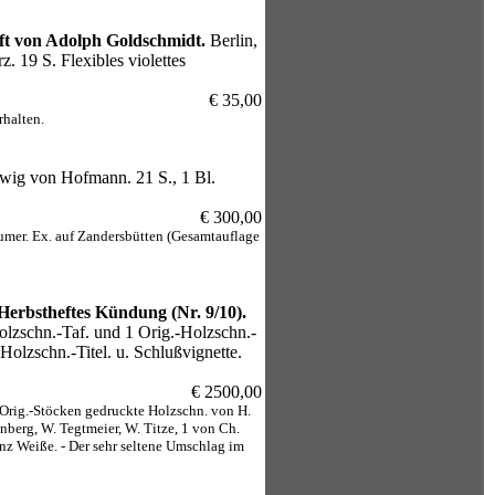
aft von Adolph Goldschmidt.
Berlin,
z. 19 S. Flexibles violettes
€ 35,00
rhalten.
dwig von Hofmann. 21 S., 1 Bl.
€ 300,00
numer. Ex. auf Zandersbütten (Gesamtauflage
erbstheftes Kündung (Nr. 9/10).
Holzschn.-Taf. und 1 Orig.-Holzschn.-
lzschn.-Titel. u. Schlußvignette.
€ 2500,00
Orig.-Stöcken gedruckte Holzschn. von H.
nberg, W. Tegtmeier, W. Titze, 1 von Ch.
nz Weiße. - Der sehr seltene Umschlag im