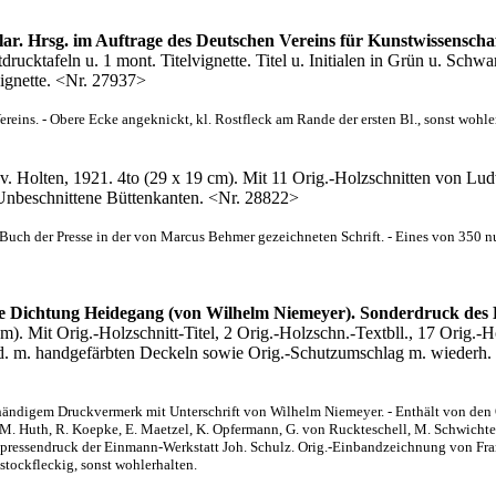
ar. Hrsg. im Auftrage des Deutschen Vereins für Kunstwissensch
drucktafeln u. 1 mont. Titelvignette. Titel u. Initialen in Grün u. Schwar
ignette. <Nr. 27937>
ereins. - Obere Ecke angeknickt, kl. Rostfleck am Rande der ersten Bl., sonst wohle
 v. Holten, 1921. 4to (29 x 19 cm). Mit 11 Orig.-Holzschnitten von Lu
 Unbeschnittene Büttenkanten. <Nr. 28822>
s Buch der Presse in der von Marcus Behmer gezeichneten Schrift. - Eines von 350 
ie Dichtung Heidegang (von Wilhelm Niemeyer). Sonderdruck des H
m). Mit Orig.-Holzschnitt-Titel, 2 Orig.-Holzschn.-Textbll., 17 Orig.-
. m. handgefärbten Deckeln sowie Orig.-Schutzumschlag m. wiederh. Ho
ändigem Druckvermerk mit Unterschrift von Wilhelm Niemeyer. - Enthält von den 
R. M. Huth, R. Koepke, E. Maetzel, K. Opfermann, G. von Ruckteschell, M. Schwichte
dpressendruck der Einmann-Werkstatt Joh. Schulz. Orig.-Einbandzeichnung von Fra
 stockfleckig, sonst wohlerhalten.