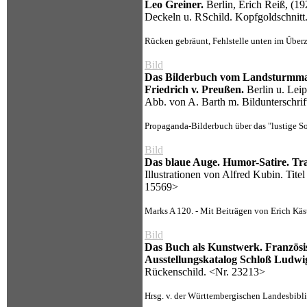
Leo Greiner.
Berlin, Erich Reiß, (19
Deckeln u. RSchild. Kopfgoldschnitt
Rücken gebräunt, Fehlstelle unten im Überzug
Bild
Das Bilderbuch vom Landsturmman
Friedrich v. Preußen.
Berlin u. Leip
Abb. von A. Barth m. Bildunterschrif
Propaganda-Bilderbuch über das "lustige Sol
Bild
Das blaue Auge. Humor-Satire. Tra
Illustrationen von Alfred Kubin. Tite
15569>
Marks A 120. - Mit Beiträgen von Erich Käs
Bild
Das Buch als Kunstwerk. Französis
Ausstellungskatalog Schloß Ludwi
Rückenschild. <Nr. 23213>
Hrsg. v. der Württembergischen Landesbiblio