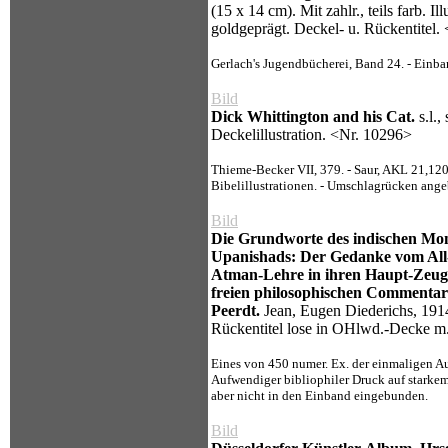
(15 x 14 cm). Mit zahlr., teils farb. 
goldgeprägt. Deckel- u. Rückentitel.
Gerlach's Jugendbücherei, Band 24. - Einban
Bild
Dick Whittington and his Cat.
s.l.,
Deckelillustration. <Nr. 10296>
Thieme-Becker VII, 379. - Saur, AKL 21,120. 
Bibelillustrationen. - Umschlagrücken ange
Bild
Die Grundworte des indischen Mon
Upanishads: Der Gedanke vom All
Atman-Lehre in ihren Haupt-Zeugn
freien philosophischen Commentar
Peerdt.
Jean, Eugen Diederichs, 1914
Rückentitel lose in OHlwd.-Decke m.
Eines von 450 numer. Ex. der einmaligen Au
Aufwendiger bibliophiler Druck auf starkem 
aber nicht in den Einband eingebunden.
Bild