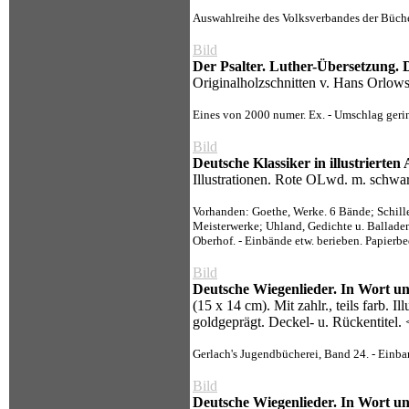
Auswahlreihe des Volksverbandes der Bücher
Bild
Der Psalter. Luther-Übersetzung. 
Originalholzschnitten v. Hans Orlow
Eines von 2000 numer. Ex. - Umschlag gerin
Bild
Deutsche Klassiker in illustrierte
Illustrationen. Rote OLwd. m. schwar
Vorhanden: Goethe, Werke. 6 Bände; Schiller
Meisterwerke; Uhland, Gedichte u. Balladen
Oberhof. - Einbände etw. berieben. Papierbed
Bild
Deutsche Wiegenlieder. In Wort u
(15 x 14 cm). Mit zahlr., teils farb.
goldgeprägt. Deckel- u. Rückentitel.
Gerlach's Jugendbücherei, Band 24. - Einband
Bild
Deutsche Wiegenlieder. In Wort u