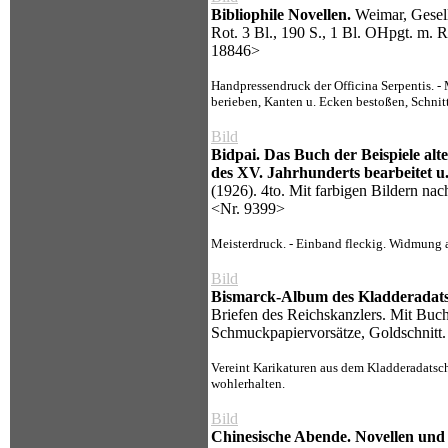
Bibliophile Novellen.
Weimar, Gesells
Rot. 3 Bl., 190 S., 1 Bl. OHpgt. m. 
18846>
Handpressendruck der Officina Serpentis. - 
berieben, Kanten u. Ecken bestoßen, Schnitt 
Bild
Bidpai. Das Buch der Beispiele al
des XV. Jahrhunderts bearbeitet u.
(1926). 4to. Mit farbigen Bildern na
<Nr. 9399>
Meisterdruck. - Einband fleckig. Widmung a
Bild
Bismarck-Album des Kladderadatsc
Briefen des Reichskanzlers. Mit Buch
Schmuckpapiervorsätze, Goldschnitt
Vereint Karikaturen aus dem Kladderadatsch 
wohlerhalten.
Bild
Chinesische Abende. Novellen und 