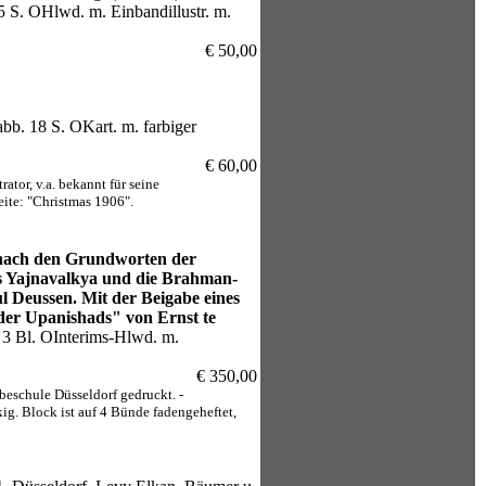
 95 S. OHlwd. m. Einbandillustr. m.
€ 50,00
tabb. 18 S. OKart. m. farbiger
€ 60,00
ator, v.a. bekannt für seine
eite: "Christmas 1906".
 nach den Grundworten der
s Yajnavalkya und die Brahman-
 Deussen. Mit der Beigabe eines
der Upanishads" von Ernst te
, 3 Bl. OInterims-Hlwd. m.
€ 350,00
beschule Düsseldorf gedruckt. -
ig. Block ist auf 4 Bünde fadengeheftet,