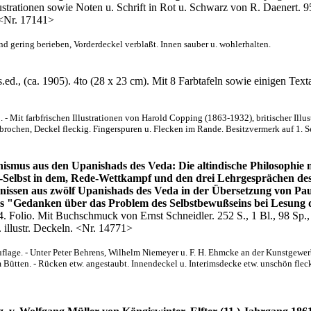
Illustrationen sowie Noten u. Schrift in Rot u. Schwarz von R. Daenert.
 <Nr. 17141>
d gering berieben, Vorderdeckel verblaßt. Innen sauber u. wohlerhalten.
 s.ed., (ca. 1905). 4to (28 x 23 cm). Mit 8 Farbtafeln sowie einigen Tex
- Mit farbfrischen Illustrationen von Harold Copping (1863-1932), britischer Illustr
brochen, Deckel fleckig. Fingerspuren u. Flecken im Rande. Besitzvermerk auf 1. S
ismus aus den Upanishads des Veda: Die altindische Philosophie
-Selbst in dem, Rede-Wettkampf und den drei Lehrgesprächen de
issen aus zwölf Upanishads des Veda in der Übersetzung von Paul
s "Gedanken über das Problem des Selbstbewußseins bei Lesung 
. Folio. Mit Buchschmuck von Ernst Schneidler. 252 S., 1 Bl., 98 Sp.
 illustr. Deckeln. <Nr. 14771>
flage. - Unter Peter Behrens, Wilhelm Niemeyer u. F. H. Ehmcke an der Kunstgewer
Bütten. - Rücken etw. angestaubt. Innendeckel u. Interimsdecke etw. unschön fleck