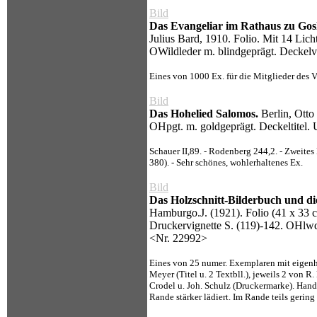
Bild
Das Evangeliar im Rathaus zu Gosl
Julius Bard, 1910. Folio. Mit 14 Licht
OWildleder m. blindgeprägt. Deckelv
Eines von 1000 Ex. für die Mitglieder des V
Bild
Das Hohelied Salomos.
Berlin, Otto
OHpgt. m. goldgeprägt. Deckeltitel.
Schauer II,89. - Rodenberg 244,2. - Zweite
380). - Sehr schönes, wohlerhaltenes Ex.
Bild
Das Holzschnitt-Bilderbuch und d
Hamburgo.J. (1921). Folio (41 x 33 c
Druckervignette S. (119)-142. OHlwd
<Nr. 22992>
Eines von 25 numer. Exemplaren mit eigenh
Meyer (Titel u. 2 Textbll.), jeweils 2 von 
Crodel u. Joh. Schulz (Druckermarke). Han
Rande stärker lädiert. Im Rande teils gering