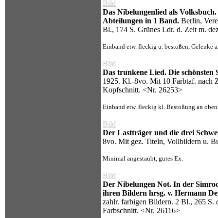
Bild
Das Nibelungenlied als Volksbuch.
Abteilungen in 1 Band.
Berlin, Vere
Bl., 174 S. Grünes Ldr. d. Zeit m. d
Einband etw. fleckig u. bestoßen, Gelenke an
Bild
Das trunkene Lied. Die schönsten 
1925. Kl.-8vo. Mit 10 Farbtaf. nach 
Kopfschnitt. <Nr. 26253>
Einband etw. fleckig kl. Bestoßung an oben
Bild
Der Lastträger und die drei Schwe
8vo. Mit gez. Titeln, Vollbildern u.
Minimal angestaubt, gutes Ex.
Bild
Der Nibelungen Not. In der Simro
ihren Bildern hrsg. v. Hermann De
zahlr. farbigen Bildern. 2 Bl., 265 
Farbschnitt. <Nr. 26116>