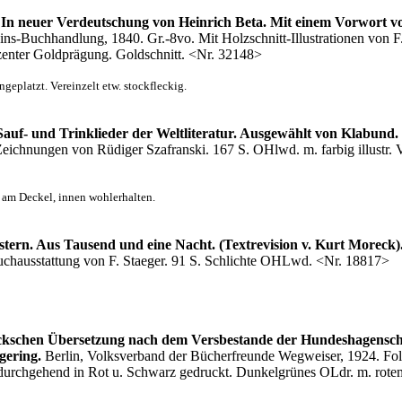
 In neuer Verdeutschung von Heinrich Beta. Mit einem Vorwort vo
ins-Buchhandlung, 1840. Gr.-8vo. Mit Holzschnitt-Illustrationen von F.
ezenter Goldprägung. Goldschnitt. <Nr. 32148>
geplatzt. Vereinzelt etw. stockfleckig.
Sauf- und Trinklieder der Weltliteratur. Ausgewählt von Klabund.
Zeichnungen von Rüdiger Szafranski. 167 S. OHlwd. m. farbig illustr. V
 am Deckel, innen wohlerhalten.
stern. Aus Tausend und eine Nacht. (Textrevision v. Kurt Moreck)
 Buchausstattung von F. Staeger. 91 S. Schlichte OHLwd. <Nr. 18817>
ckschen Übersetzung nach dem Versbestande der Hundeshagensche
gering.
Berlin, Volksverband der Bücherfreunde Wegweiser, 1924. Folio.
S. durchgehend in Rot u. Schwarz gedruckt. Dunkelgrünes OLdr. m. rote